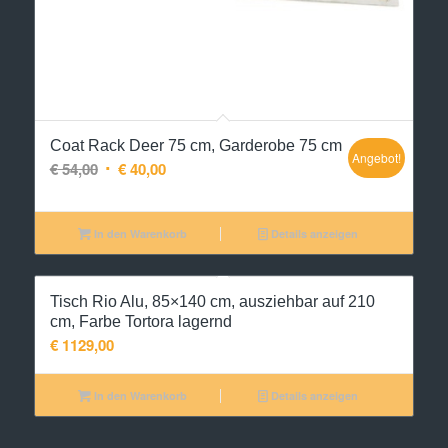
Coat Rack Deer 75 cm, Garderobe 75 cm
Angebot!
Ursprünglicher
Aktueller
€
54,00
€
40,00
Preis
Preis
war:
ist:
In den Warenkorb
Details anzeigen
€ 54,00
€ 40,00.
Tisch Rio Alu, 85×140 cm, ausziehbar auf 210
cm, Farbe Tortora lagernd
€
1129,00
In den Warenkorb
Details anzeigen