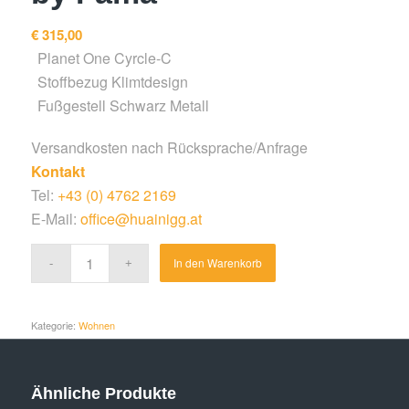
€
315,00
Planet One Cyrcle-C
Stoffbezug Klimtdesign
Fußgestell Schwarz Metall
Versandkosten nach Rücksprache/Anfrage
Kontakt
Tel:
+43 (0) 4762 2169
E-Mail:
office@huainigg.at
Alternative:
In den Warenkorb
Kategorie:
Wohnen
Ähnliche Produkte