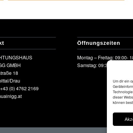
kt
Öffnungszeiten
CHTUNGSHAUS
Montag – Freitag: 09:00- 1
GG GMBH
Samstag: 09:30- 12:30
straße 18
ttal/Drau
Um dir ein o
Geräteinfor
+43 (0) 4762 2169
Technologien
huainigg.at
dieser Websi
können best
Akz