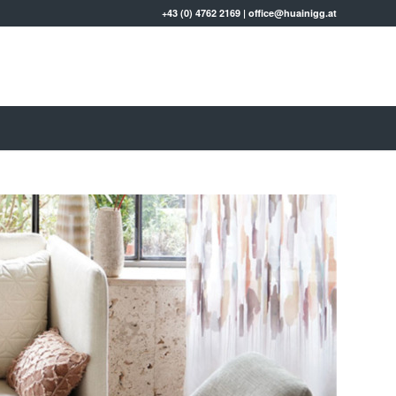
+43 (0) 4762 2169
|
office@huainigg.at