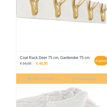
Coat Rack Deer 75 cm, Garderobe 75 cm
Angebot
Ursprünglicher
Aktueller
€
54,00
€
40,00
Preis
Preis
war:
ist:
In den Warenkorb
Details anzeigen
€ 54,00
€ 40,00.