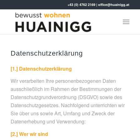
+43 (0) 4762 2169
|
office@huainigg.at
Datenschutzerklärung
[1.] Datenschutzerklärung
Wir verarbeiten Ihre personenbezogenen Daten
ausschließlich im Rahmen der Bestimmungen der
Datenschutzgrundverordnung (DSGVO) sowie des
Datenschutzgesetzes. Nachfolgend unterrichten wir
Sie über uns sowie Art, Umfang und Zweck der
Datenerhebung und Verwendung:
[2.] Wer wir sind