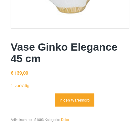
Vase Ginko Elegance
45 cm
€
139,00
1 vorrätig
Alternative:
In den Warenkorb
Artikelnummer:
51093
Kategorie:
Deko