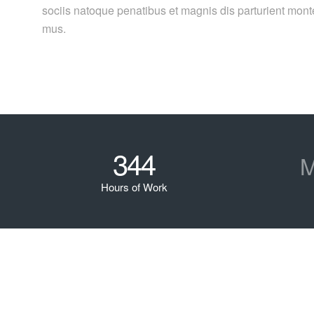
sociis natoque penatibus et magnis dis parturient monte
mus.
344
M
Hours of Work