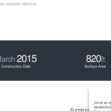
s, nascetur ridiculus
2015
820
arch
ft
Construction Date
Surface Area
Um dir ein o
Geräteinfor
Furniture Selectio