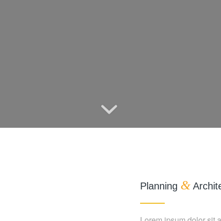
&
Planning
Archit
Lorem ipsum dolor sit 