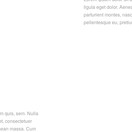
ligula eget dolor. Aen
parturient montes, nasc
pellentesque eu, preti
um quis, sem. Nulla
t, consectetuer
Aenean massa. Cum