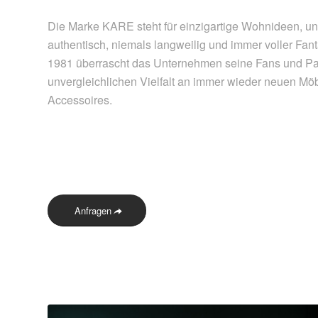
Die Marke KARE steht für einzigartige Wohnideen, u
authentisch, niemals langweilig und immer voller Fanta
1981 überrascht das Unternehmen seine Fans und Part
unvergleichlichen Vielfalt an immer wieder neuen M
Accessoires.
Anfragen