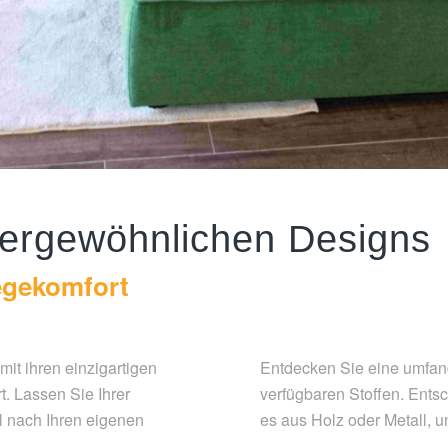
ßergewöhnlichen Designs
iegekomfort
it ihren einzigartigen
Entdecken Sie eine umfang
. Lassen Sie Ihrer
verfügbaren Stoffen. Entsc
el nach Ihren eigenen
es aus Holz oder Metall, u