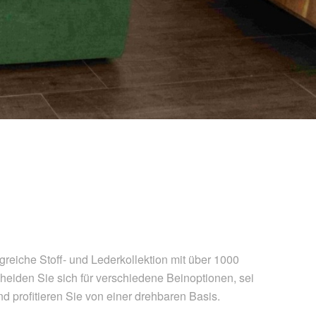
reiche Stoff- und Lederkollektion mit über 1000
heiden Sie sich für verschiedene Beinoptionen, sei
nd profitieren Sie von einer drehbaren Basis.