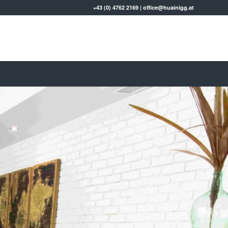
+43 (0) 4762 2169
|
office@huainigg.at